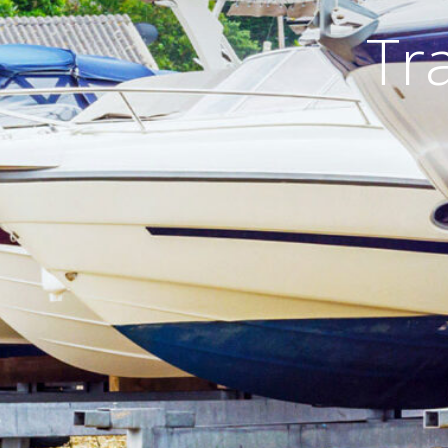
Tr
EXPERIENCIA Y COMPETENCIA
Nos enorgullecemos de construir sobre la competenci
años de expertise. Nuestro conocimiento especializ
desafíos del transporte de embarcaciones y garantiz
usted.
DESAFÍOS DEL TRANSPORTE DE EM
Transportar una embarcación es una tarea compleja.
nuestra experiencia, podemos garantizar un proceso
embarcación de manera segura hacia o desde las Isl
SEGURO Y ALMACENAMIENTO
Su embarcación está asegurada durante el transpor
cobertura de 8.33 Derechos Especiales de Giro (DEG
a aproximadamente 10.00 EUR por kilogramo. Ade