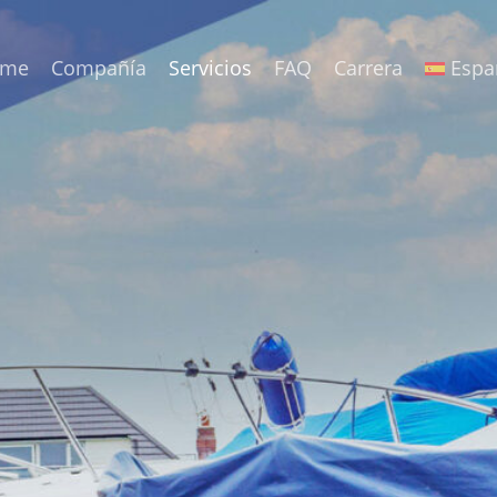
ome
Compañía
Servicios
FAQ
Carrera
Espa
speed –
a en
 a las
ica y años de expertise. Al
nuestros clientes, creamos un
 transporte y almacenamiento.
transportar su embarcación, ya