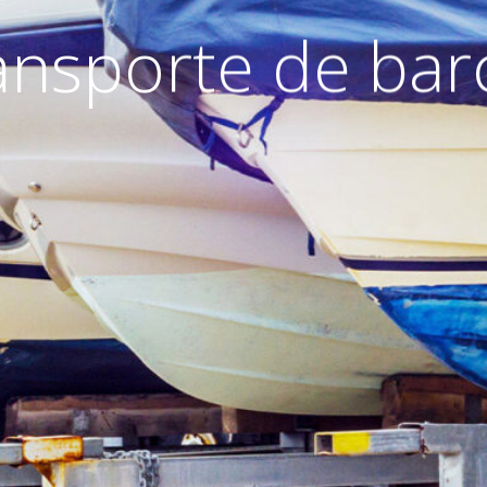
ansporte de bar
a, la experiencia práctica y
ado nos permite abordar los
ar un proceso fluido para
BARCACIONES
 Sin embargo, gracias a
 fluido y transportar su
as Baleares a Alemania.
te según la ley CMR, con una
) por peso bruto, equivalente
más, ofrecemos un seguro