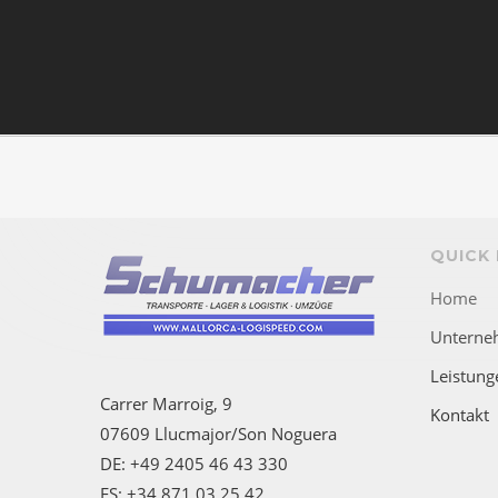
QUICK 
Home
Unterne
Leistung
Carrer Marroig, 9
Kontakt
07609 Llucmajor/Son Noguera
DE: +49 2405 46 43 330
ES: +34 871 03 25 42