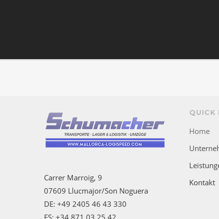
QUICK 
Home
Unterne
Leistung
Carrer Marroig, 9
Kontakt
07609 Llucmajor/Son Noguera
DE: +49 2405 46 43 330
ES: +34 871 03 25 42