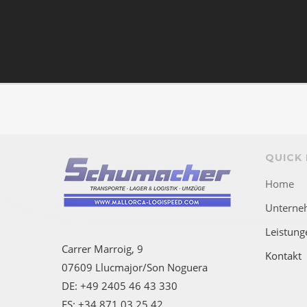
QUICK 
Home
Unterne
Leistung
Carrer Marroig, 9
Kontakt
07609 Llucmajor/Son Noguera
DE: +49 2405 46 43 330
ES: +34 871 03 25 42