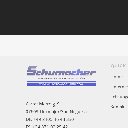
QUICK 
Home
Unterne
Leistung
Carrer Marroig, 9
Kontakt
07609 Llucmajor/Son Noguera
DE: +49 2405 46 43 330
ES: +34 871 03 25 42