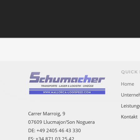
QUICK 
Home
Unterne
Leistung
Carrer Marroig, 9
Kontakt
07609 Llucmajor/Son Noguera
DE: +49 2405 46 43 330
ES: +34 871 03 25 42