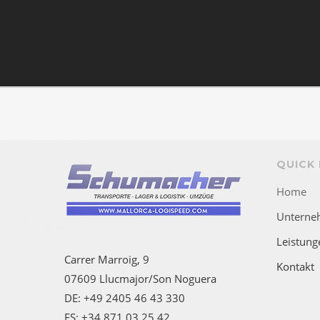
QUICK 
Home
Unterne
Leistung
Carrer Marroig, 9
Kontakt
07609 Llucmajor/Son Noguera
DE: +49 2405 46 43 330
ES: +34 871 03 25 42