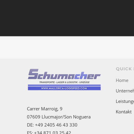
QUICK 
Home
Unterne
Leistung
Carrer Marroig, 9
Kontakt
07609 Llucmajor/Son Noguera
DE: +49 2405 46 43 330
ES: +34 871 03 25 42