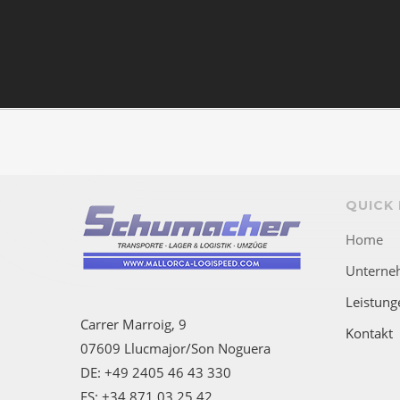
QUICK 
Home
Unterne
Leistung
Carrer Marroig, 9
Kontakt
07609 Llucmajor/Son Noguera
DE: +49 2405 46 43 330
ES: +34 871 03 25 42