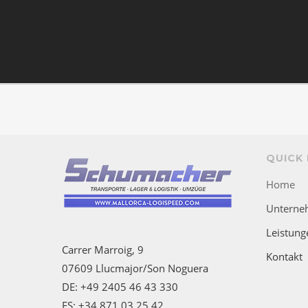
QUICK 
Home
Unterne
Leistung
Carrer Marroig, 9
Kontakt
07609 Llucmajor/Son Noguera
DE: +49 2405 46 43 330
ES: +34 871 03 25 42