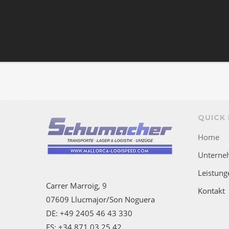
QUICK 
Home
Unterne
Leistung
Carrer Marroig, 9
Kontakt
07609 Llucmajor/Son Noguera
DE: +49 2405 46 43 330
ES: +34 871 03 25 42