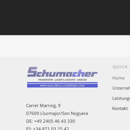
QUICK 
Home
Unterne
Leistung
Carrer Marroig, 9
Kontakt
07609 Llucmajor/Son Noguera
DE: +49 2405 46 43 330
ES: +34 871 03 25 42