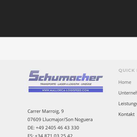
QUICK 
Home
Unterne
Leistung
Carrer Marroig, 9
Kontakt
07609 Llucmajor/Son Noguera
DE: +49 2405 46 43 330
ES: +34 871 03 25 42