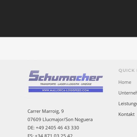
QUICK 
Home
Unterne
Leistung
Carrer Marroig, 9
Kontakt
07609 Llucmajor/Son Noguera
DE: +49 2405 46 43 330
ES: +34 871 03 25 42