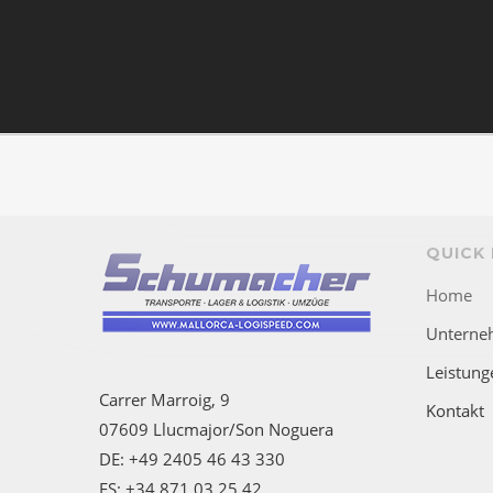
QUICK 
Home
Unterne
Leistung
Carrer Marroig, 9
Kontakt
07609 Llucmajor/Son Noguera
DE: +49 2405 46 43 330
ES: +34 871 03 25 42