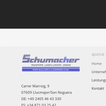
QUICK 
Home
Unterne
Leistung
Carrer Marroig, 9
Kontakt
07609 Llucmajor/Son Noguera
DE: +49 2405 46 43 330
ES: +34 871 03 25 42