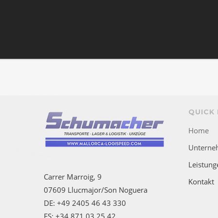
QUICK 
Home
Unterne
Leistung
Carrer Marroig, 9
Kontakt
07609 Llucmajor/Son Noguera
DE: +49 2405 46 43 330
ES: +34 871 03 25 42