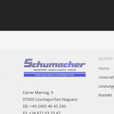
QUICK 
Home
Unterne
Leistung
Carrer Marroig, 9
Kontakt
07609 Llucmajor/Son Noguera
DE: +49 2405 46 43 330
ES: +34 871 03 25 42