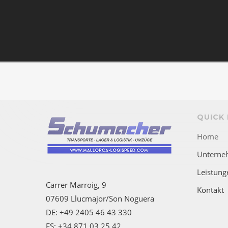
QUICK 
Home
Unterne
Leistung
Carrer Marroig, 9
Kontakt
07609 Llucmajor/Son Noguera
DE: +49 2405 46 43 330
ES: +34 871 03 25 42