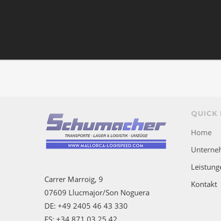
QUICK 
Home
Unterne
Leistung
Carrer Marroig, 9
Kontakt
07609 Llucmajor/Son Noguera
DE: +49 2405 46 43 330
ES: +34 871 03 25 42