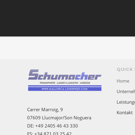
QUICK 
Home
Unterne
Leistung
Carrer Marroig, 9
Kontakt
07609 Llucmajor/Son Noguera
DE: +49 2405 46 43 330
ES: +34 871 03 25 42