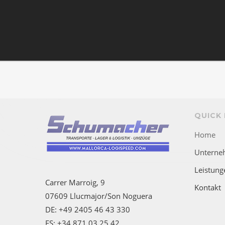
QUICK 
Home
Unterne
Leistung
Carrer Marroig, 9
Kontakt
07609 Llucmajor/Son Noguera
DE: +49 2405 46 43 330
ES: +34 871 03 25 42