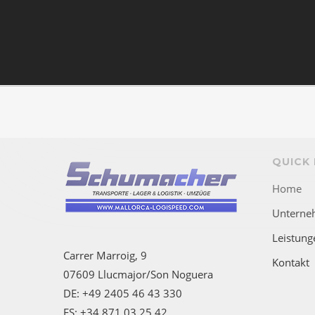
QUICK 
Home
Unterne
Leistung
Carrer Marroig, 9
Kontakt
07609 Llucmajor/Son Noguera
DE: +49 2405 46 43 330
ES: +34 871 03 25 42