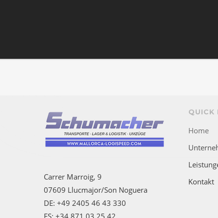
QUICK 
Home
Unterne
Leistung
Carrer Marroig, 9
Kontakt
07609 Llucmajor/Son Noguera
DE: +49 2405 46 43 330
ES: +34 871 03 25 42