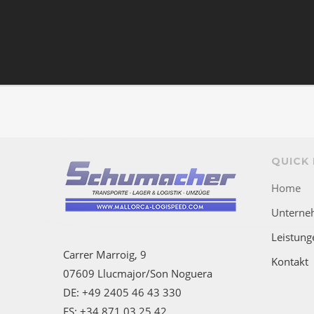
QUICK 
Home
Unterne
Leistung
Carrer Marroig, 9
Kontakt
07609 Llucmajor/Son Noguera
DE: +49 2405 46 43 330
ES: +34 871 03 25 42