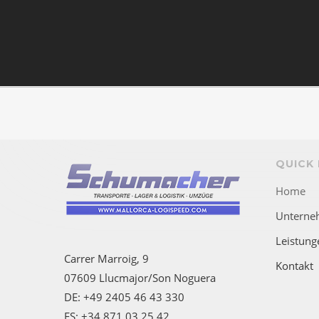
QUICK 
Home
Unterne
Leistung
Carrer Marroig, 9
Kontakt
07609 Llucmajor/Son Noguera
DE: +49 2405 46 43 330
ES: +34 871 03 25 42